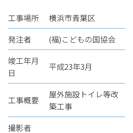
工事場所
横浜市青葉区
発注者
(福)こどもの国協会
竣工年月
平成23年3月
日
屋外施設トイレ等改
工事概要
築工事
撮影者