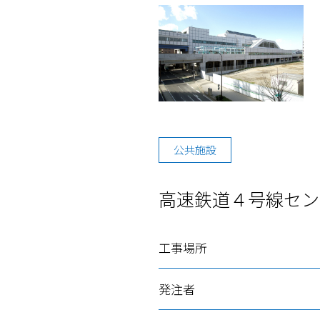
公共施設
高速鉄道４号線セン
工事場所
発注者