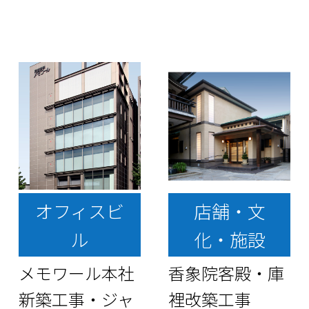
オフィスビ
店舗・文
ル
化・施設
メモワール本社
香象院客殿・庫
新築工事・ジャ
裡改築工事