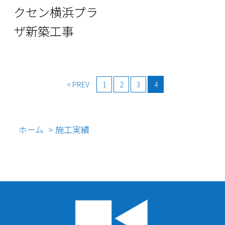
クセン横浜プラ
ザ新築工事
投
< PREV
1
2
3
4
稿
ホーム
施工実績
>
の
ペ