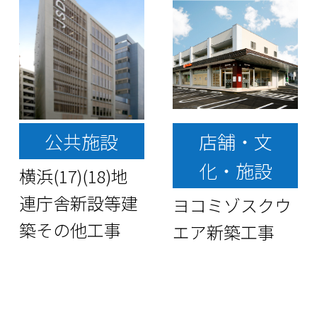
公共施設
店舗・文
化・施設
横浜(17)(18)地
連庁舎新設等建
ヨコミゾスクウ
築その他工事
エア新築工事