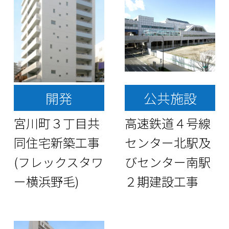
開発
公共施設
宮川町３丁目共
高速鉄道４号線
同住宅新築工事
センター北駅及
(フレックスタワ
びセンター南駅
ー横浜野毛)
２期建設工事