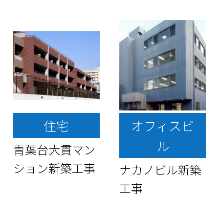
住宅
オフィスビ
ル
青葉台大貫マン
ション新築工事
ナカノビル新築
工事